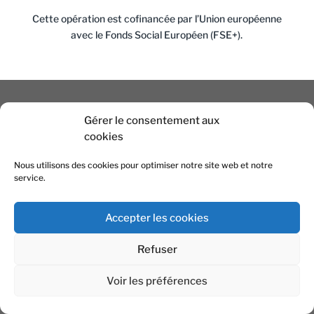
Cette opération est cofinancée par l’Union européenne
avec le Fonds Social Européen (FSE+).
Gérer le consentement aux
cookies
Besoin
Nous utilisons des cookies pour optimiser notre site web et notre
d’informations ?
service.
Contactez-nous !
Accepter les cookies
Pollen est à votre disposition pour
Refuser
répondre à toutes vos questions :
devenir entrepreneur salarié, statut
Voir les préférences
juridique…