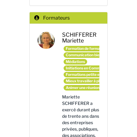
Formateurs
SCHIFFERER
Mariette
Formation de formateurs et d'animateurs
Communication bienveillante
Médiations
Initiations en Communication Non Violen
Formations petite enfance
Mieux travailler à plusieurs
Animer une réunion en mode coopératif
Mariette
SCHIFFERER a
exercé durant plus
de trente ans dans
des entreprises
privées, publiques,
des associations,