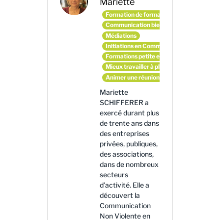
Mariette
Formation de formateurs et d'animateurs
Communication bienveillante
Médiations
Initiations en Communication Non Violen
Formations petite enfance
Mieux travailler à plusieurs
Animer une réunion en mode coopératif
Mariette
SCHIFFERER a
exercé durant plus
de trente ans dans
des entreprises
privées, publiques,
des associations,
dans de nombreux
secteurs
d’activité. Elle a
découvert la
Communication
Non Violente en