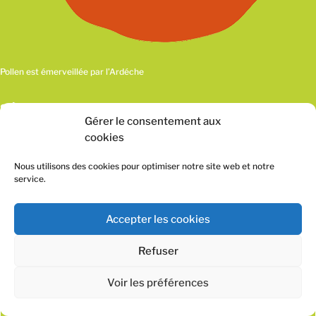
Pollen est émerveillée par l’Ardéche
SIÈGE DE POLLEN SCOP
Gérer le consentement aux
555 Chemin des Traverses
cookies
Pépinière d’entreprises l’Espélidou
07200 LACHAPELLE SOUS AUBENAS
Nous utilisons des cookies pour optimiser notre site web et notre
contact@pollen.coop
service.
Accepter les cookies
Refuser
Voir les préférences