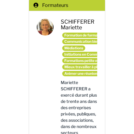
Formateurs
SCHIFFERER
Mariette
Formation de formateurs et d'animateurs
Communication bienveillante
Médiations
Initiations en Communication Non Violen
Formations petite enfance
Mieux travailler à plusieurs
Animer une réunion en mode coopératif
Mariette
SCHIFFERER a
exercé durant plus
de trente ans dans
des entreprises
privées, publiques,
des associations,
dans de nombreux
secteurs