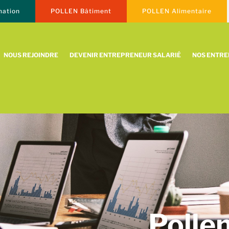
ation
POLLEN Bâtiment
POLLEN Alimentaire
NOUS REJOINDRE
DEVENIR ENTREPRENEUR SALARIÉ
NOS ENTR
Polle