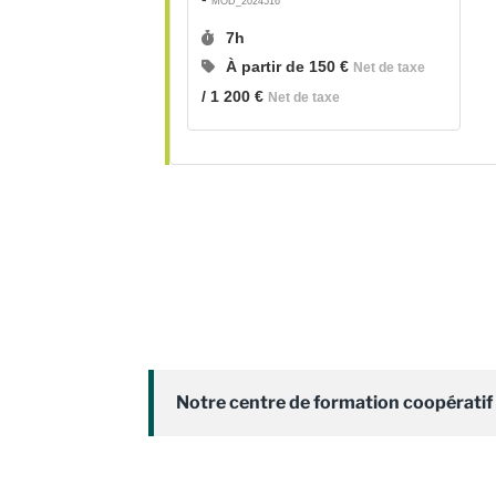
MOD_2024516
Durée :
7h
Prix :
À partir de
150 €
Net de taxe
/
1 200 €
Net de taxe
Notre centre de formation coopératif