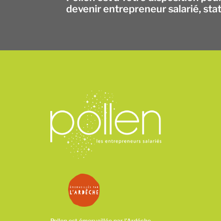
devenir entrepreneur salarié, sta
Pollen est émerveillée par l’Ardéche