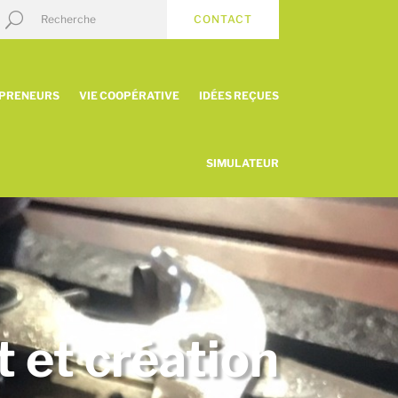
CONTACT
EPRENEURS
VIE COOPÉRATIVE
IDÉES REÇUES
SIMULATEUR
t et création