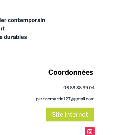
lier contemporain
nt
e
durables
Coordonnées
06 89 88 39 04
perrinemartin127@gmail.com
Site Internet