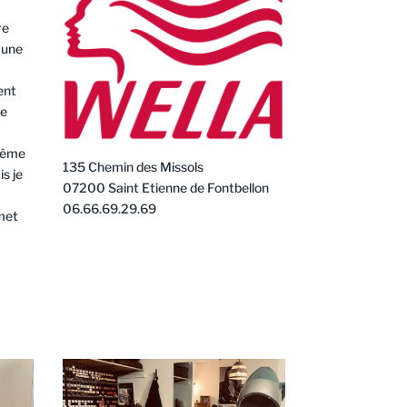
re
 une
ent
de
-même
135 Chemin des Missols
s je
07200 Saint Etienne de Fontbellon
06.66.69.29.69
rmet